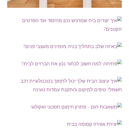
איך יוצרים בית שמרגיש נכון
מהיסוד ועד הפרטים הקטנים?
באיזה שלב בתהליך בניה
בשנים האחרונות יותר ויותר אנשים מבינים שבית יפה
מזמינים מעצבי פנים?
באמת לא מתחיל רק בבחירת ספה, שטיח או גוף
פתיחה: למה חשוב לבחור נכון
תאורה. הוא מתחיל
את הברזים לבית?
רבים חושבים שמעצב פנים מצטרף לתהליך רק לאחר
איך עיצוב הבית שלך יכול
סיום הבנייה, אבל בפועל, ככל שמזמינים אותו מוקדם
לתמוך בטכנולוגיית רכב
יותר, כך ניתן לחסוך
כשאנחנו מעצבים את הבית או משפצים אותו, יש
חשמלי: טיפים למיקום
פרטים קטנים שלפעמים לא מקבלים את מלוא תשומת
והתקנת עמדות טעינה
משאבות חום – פתרון חימום
הלב, למרות שהם משפיעים