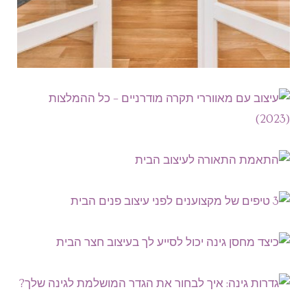
עיצוב עם מאווררי תקרה
מודרניים – כל ההמלצות
(2023)
התאמת התאורה לעיצוב הבית
מאווררי תקרה הם דרך מצוינת לשפר את העיצוב
3 טיפים של מקצוענים לפני
והנוחות של כל חדר. הם מציעים מגוון רחב של סגנונות,
אי אפשר להכחיש את החשיבות של תאורה בעיצוב
עיצוב פנים הבית
גדלים וצבעים,
הבית, אבל מה עם החללים החיצוניים שלך? הגינה
כיצד מחסן גינה יכול לסייע
שלך צריכה להיות הרחבה
לך בעיצוב חצר הבית
הבתים שלנו הם הרחבה של האישיות שלנו, וכולנו