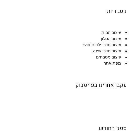
תמיד פשוט. תחילה יש לגבש רעיון, מה רוצים לעשות
קרא עוד ←
קטגוריות
עם
פרקטים זה הוא סוג הריצוף הפופולרי והמושך ביותר
מסיבות רבות – הוא תפור בדיוק לחדרי ילדים בין אם
קרא עוד ←
מדובר בתינוק
עיצוב הבית
עיצוב הסלון
קרא עוד ←
עיצוב חדרי ילדים ונוער
עיצוב חדרי שינה
עיצוב מטבחים
מפת אתר
עקבו אחרינו בפייסבוק
ספק החודש