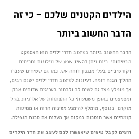
הילדים הקטנים שלכם – כי זה
הדבר החשוב ביותר
הדבר החשוב ביותר בעיצוב חדרי ילדים הוא האספקט
הבטיחותי. כיום ניתן להשיג שפע של ווילונות ותריסים
דקורטיביים בעלי מנגנון דוחה אש, כמו גם שטיחים שעברו
תהליך הגנה דומה. רעיונות לעיצוב חדרי ילדים ישנם רבים,
אך מומלץ מאד גם לשים לב ולבחור באריגים שדוחים אבק
ומצמצמים באופן משמעותי כל התפתחות של אלרגיות בגיל
מוקדם. בנוסף, מומלץ להימנע מפינות חדות או ממיטות
קומתיים אשר חוסכות במקום אך מעלות את סכנת הנפילה.
רוצים לקבל טיפים שיאפשרו לכם לעצב את חדר הילדים