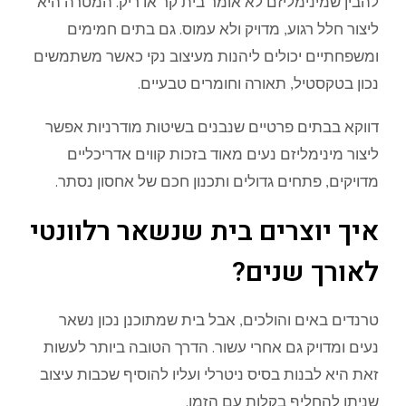
להבין שמינימליזם לא אומר בית קר או ריק. המטרה היא
ליצור חלל רגוע, מדויק ולא עמוס. גם בתים חמימים
ומשפחתיים יכולים ליהנות מעיצוב נקי כאשר משתמשים
נכון בטקסטיל, תאורה וחומרים טבעיים.
דווקא בבתים פרטיים שנבנים בשיטות מודרניות אפשר
ליצור מינימליזם נעים מאוד בזכות קווים אדריכליים
מדויקים, פתחים גדולים ותכנון חכם של אחסון נסתר.
איך יוצרים בית שנשאר רלוונטי
לאורך שנים?
טרנדים באים והולכים, אבל בית שמתוכנן נכון נשאר
נעים ומדויק גם אחרי עשור. הדרך הטובה ביותר לעשות
זאת היא לבנות בסיס ניטרלי ועליו להוסיף שכבות עיצוב
שניתן להחליף בקלות עם הזמן.